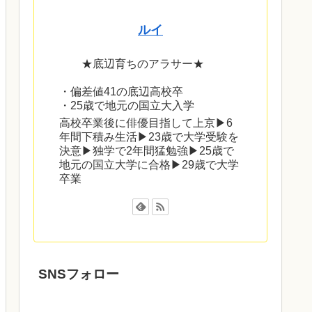
ルイ
★底辺育ちのアラサー★
・偏差値41の底辺高校卒
・25歳で地元の国立大入学
高校卒業後に俳優目指して上京▶︎6
年間下積み生活▶︎23歳で大学受験を
決意▶独学で2年間猛勉強▶︎25歳で
地元の国立大学に合格▶29歳で大学
卒業
SNSフォロー