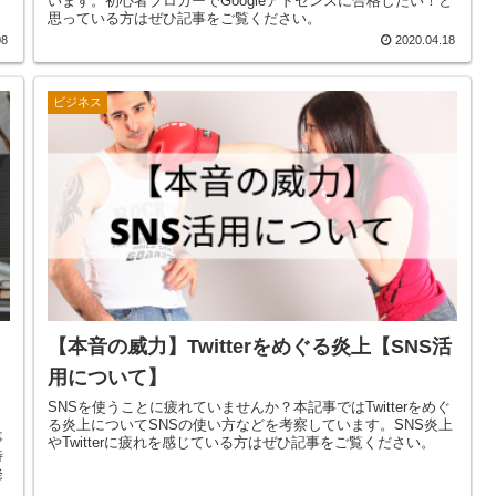
います。初心者ブロガーでGoogleアドセンスに合格したい！と
思っている方はぜひ記事をご覧ください。
08
2020.04.18
ビジネス
【本音の威力】Twitterをめぐる炎上【SNS活
用について】
SNSを使うことに疲れていませんか？本記事ではTwitterをめぐ
る炎上についてSNSの使い方などを考察しています。SNS炎上
事
やTwitterに疲れを感じている方はぜひ記事をご覧ください。
特
発
。